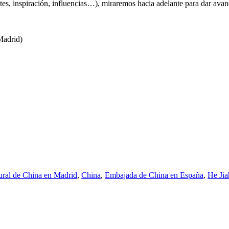
rentes, inspiración, influencias…), miraremos hacia adelante para dar av
Madrid)
ural de China en Madrid
,
China
,
Embajada de China en España
,
He Ji