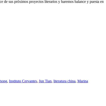
ance de sus próximos proyectos literarios y haremos balance y puesta en
ahong
,
Instituto Cervantes
,
Jun Tian
,
literatura china
,
Marina