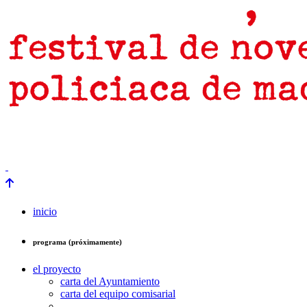
prensa
newsletter
Próximamente
inicio
programa (próximamente)
el proyecto
carta del Ayuntamiento
carta del equipo comisarial