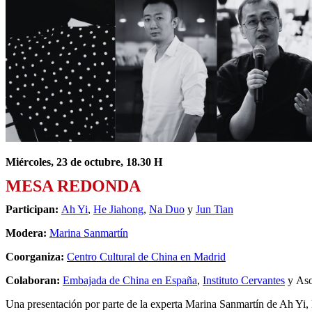
Miércoles, 23 de octubre, 18.30 H
MESA REDONDA
Participan:
Ah Yi
,
He Jiahong
,
Na Duo
y
Jun Tian
Modera:
Marina Sanmartín
Coorganiza:
Centro Cultural de China en Madrid
Colaboran:
Embajada de China en España
,
Instituto Cervantes
y
Aso
Una presentación por parte de la experta Marina Sanmartín de Ah Yi, 