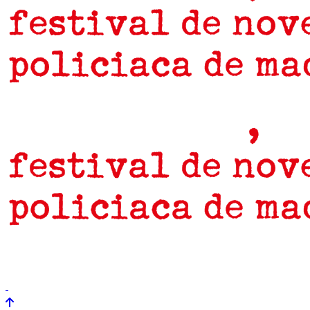
prensa
newsletter
Próximamente