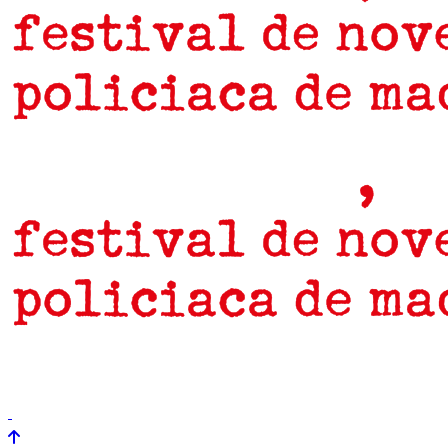
prensa
newsletter
Próximamente