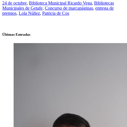
24 de octubre
,
Biblioteca Municipal Ricardo Vega
,
Bibliotecas
Municipales de Getafe
,
Concurso de marcapáginas
,
entrega de
premios
,
Lola Núñez
,
Patricia de Cos
Últimas Entradas