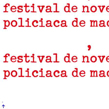
prensa
newsletter
Próximamente