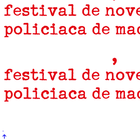
prensa
newsletter
Próximamente