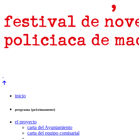
prensa
newsletter
Próximamente
inicio
programa (próximamente)
el proyecto
carta del Ayuntamiento
carta del equipo comisarial