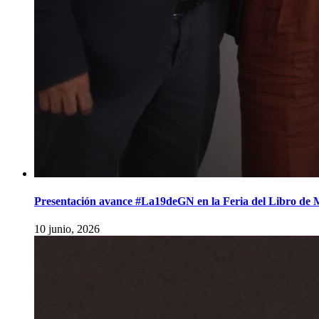
Presentación avance #La19deGN en la Feria del Libro de M
10 junio, 2026