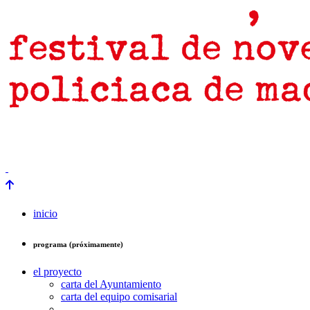
prensa
newsletter
Próximamente
inicio
programa (próximamente)
el proyecto
carta del Ayuntamiento
carta del equipo comisarial