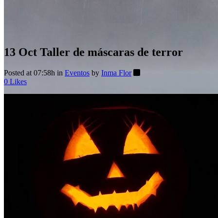
13 Oct
Taller de máscaras de terror
Posted at 07:58h
in
Eventos
by
Inma Flor
0
Likes