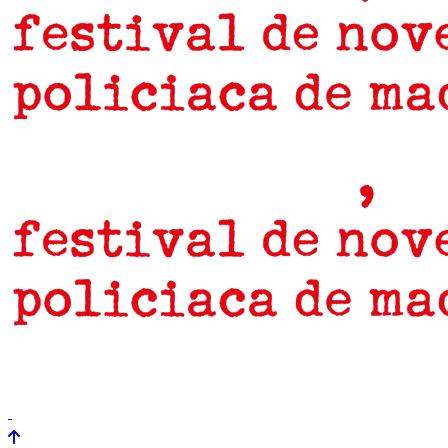
prensa
newsletter
Próximamente