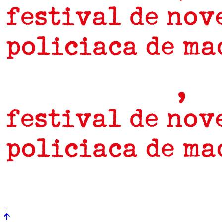
prensa
newsletter
Próximamente