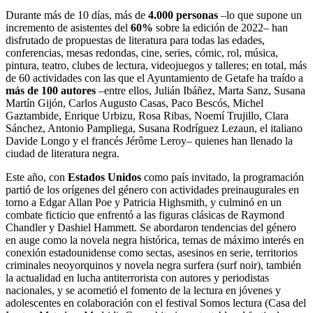
Durante más de 10 días, más de
4.000 personas
–lo que supone un
incremento de asistentes del
60%
sobre la edición de 2022– han
disfrutado de propuestas de literatura para todas las edades,
conferencias, mesas redondas, cine, series, cómic, rol, música,
pintura, teatro, clubes de lectura, videojuegos y talleres; en total, más
de 60 actividades con las que el Ayuntamiento de Getafe ha traído a
más de 100 autores
–entre ellos, Julián Ibáñez, Marta Sanz, Susana
Martín Gijón, Carlos Augusto Casas, Paco Bescós, Michel
Gaztambide, Enrique Urbizu, Rosa Ribas, Noemí Trujillo, Clara
Sánchez, Antonio Pampliega, Susana Rodríguez Lezaun, el italiano
Davide Longo y el francés Jérôme Leroy– quienes han llenado la
ciudad de literatura negra.
Este año, con
Estados Unidos
como país invitado, la programación
partió de los orígenes del género con actividades preinaugurales en
torno a Edgar Allan Poe y Patricia Highsmith, y culminó en un
combate ficticio que enfrentó a las figuras clásicas de Raymond
Chandler y Dashiel Hammett. Se abordaron tendencias del género
en auge como la novela negra histórica, temas de máximo interés en
conexión estadounidense como sectas, asesinos en serie, territorios
criminales neoyorquinos y novela negra surfera (surf noir), también
la actualidad en lucha antiterrorista con autores y periodistas
nacionales, y se acometió el fomento de la lectura en jóvenes y
adolescentes en colaboración con el festival Somos lectura (Casa del