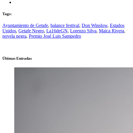
Tags:
Ayuntamiento de Getafe
,
balance festival
,
Don Winslow
,
Estados
Unidos
,
Getafe Negro
,
La16deGN
,
Lorenzo Silva
,
Maica Rivera
,
novela negra
,
Premio José Luis Sampedro
Últimas Entradas