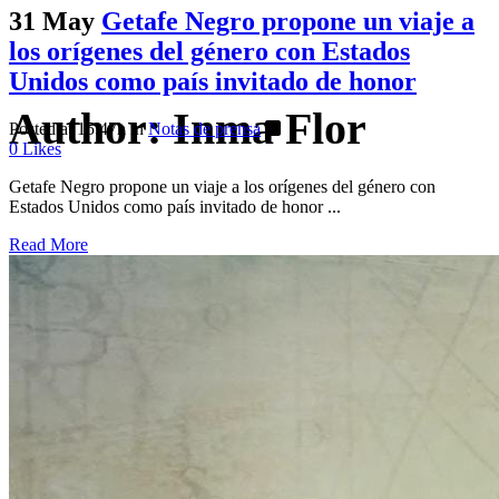
31 May
Getafe Negro propone un viaje a
los orígenes del género con Estados
Unidos como país invitado de honor
Author: Inma Flor
Posted at 15:47h
in
Notas de prensa
0
Likes
Getafe Negro propone un viaje a los orígenes del género con
Estados Unidos como país invitado de honor ...
Read More