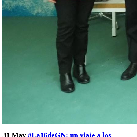
31 May
#La16deGN: un viaje a los