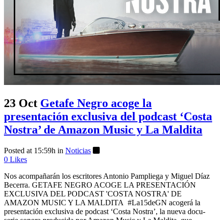
23 Oct
Getafe Negro acoge la
presentación exclusiva del podcast ‘Costa
Nostra’ de Amazon Music y La Maldita
Posted at 15:59h
in
Noticias
0
Likes
Nos acompañarán los escritores Antonio Pampliega y Miguel Díaz
Becerra. GETAFE NEGRO ACOGE LA PRESENTACIÓN
EXCLUSIVA DEL PODCAST 'COSTA NOSTRA' DE
AMAZON MUSIC Y LA MALDITA #La15deGN acogerá la
presentación exclusiva de podcast ‘Costa Nostra’, la nueva docu-