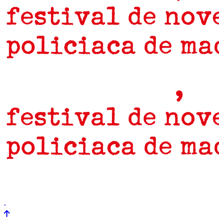
prensa
newsletter
Próximamente