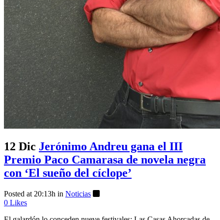
12 Dic
Jerónimo Andreu gana el III
Premio Paco Camarasa de novela negra
con ‘El sueño del cíclope’
Posted at 20:13h
in
Noticias
0
Likes
El galardón lo conceden nueve festivales: Las Casas Ahorcadas de