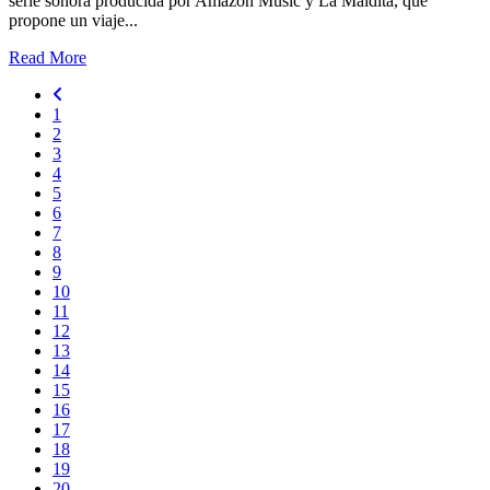
serie sonora producida por Amazon Music y La Maldita, que
propone un viaje...
Read More
1
2
3
4
5
6
7
8
9
10
11
12
13
14
15
16
17
18
19
20