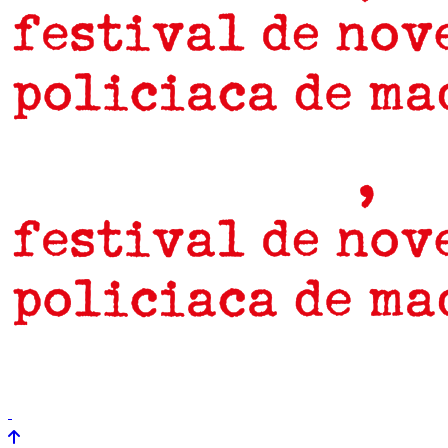
prensa
newsletter
Próximamente