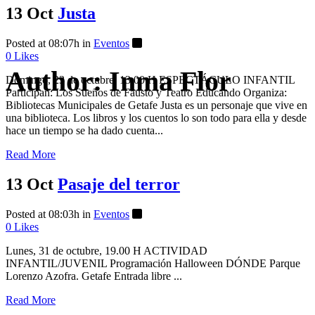
13 Oct
Justa
Posted at 08:07h
in
Eventos
0
Likes
Author: Inma Flor
Domingo, 23 de octubre, 13.00 H ESPECTÁCULO INFANTIL
Participan: Los Sueños de Fausto y Teatro Educando Organiza:
Bibliotecas Municipales de Getafe Justa es un personaje que vive en
una biblioteca. Los libros y los cuentos lo son todo para ella y desde
hace un tiempo se ha dado cuenta...
Read More
13 Oct
Pasaje del terror
Posted at 08:03h
in
Eventos
0
Likes
Lunes, 31 de octubre, 19.00 H ACTIVIDAD
INFANTIL/JUVENIL Programación Halloween DÓNDE Parque
Lorenzo Azofra. Getafe Entrada libre ...
Read More