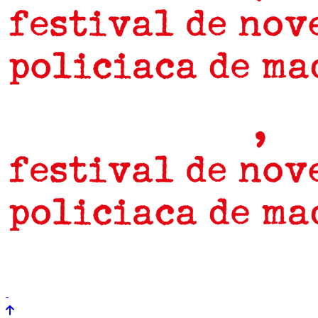
prensa
newsletter
Próximamente